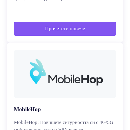
Прочетете повече
MobileHop
MobileHop: Повишете сигурността си с 4G/5G
мобилни проксита и VPN услуги