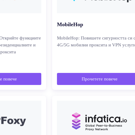
MobileHop
 Открийте функциите
MobileHop: Повишете сигурността си 
резиденциалните и
4G/5G мобилни проксита и VPN услуг
проксита
е повече
Прочетете повече