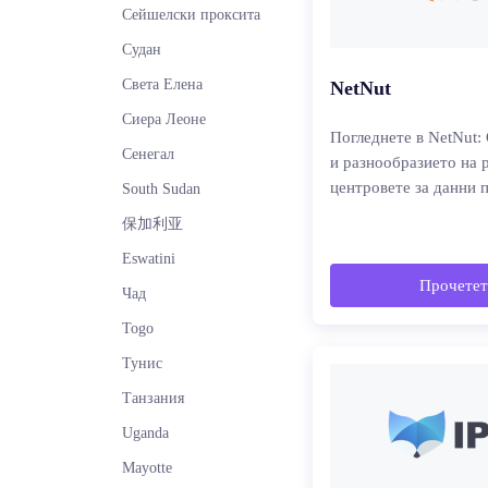
Сейшелски проксита
Судан
Света Елена
NetNut
Сиера Леоне
Погледнете в NetNut:
Сенегал
и разнообразието на 
центровете за данни 
South Sudan
保加利亚
Eswatini
Прочетет
Чад
Togo
Тунис
Танзания
Uganda
Mayotte