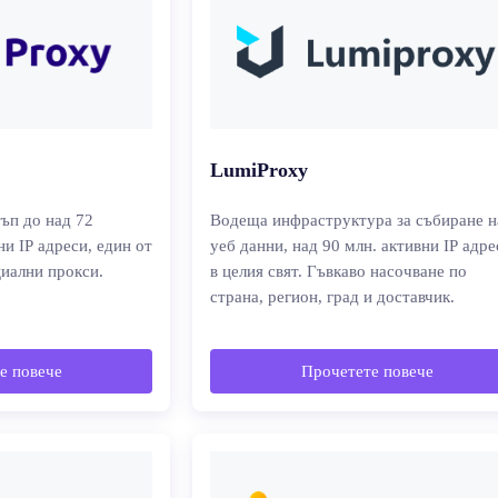
LumiProxy
тъп до над 72
Водеща инфраструктура за събиране н
и IP адреси, един от
уеб данни, над 90 млн. активни IP адре
иални прокси.
в целия свят. Гъвкаво насочване по
страна, регион, град и доставчик.
е повече
Прочетете повече