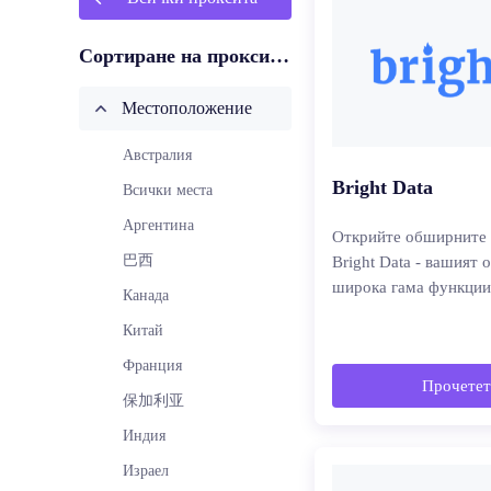
Сортиране на прокси сървъри по:
Местоположение
Австралия
Bright Data
Всички места
Аргентина
Открийте обширните 
巴西
Bright Data - вашият 
широка гама функции
Канада
Китай
Франция
Прочетет
保加利亚
Индия
Израел