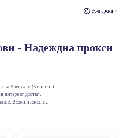
български
ови - Надеждна прокси
си на Кокосови (Кийлинг)
н интернет достъп,
ание. Всеки прокси на
симална наличност,