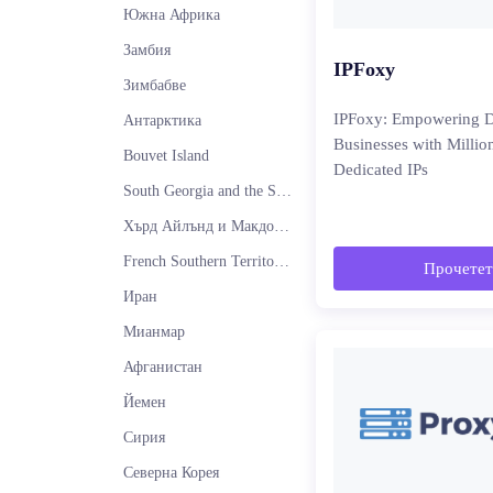
Южна Африка
Замбия
IPFoxy
Зимбабве
IPFoxy: Empowering D
Антарктика
Businesses with Millio
Bouvet Island
Dedicated IPs
South Georgia and the South Sandwich Islands
Хърд Айлънд и Макдоналдски острови
French Southern Territories Proxy
Прочетет
Иран
Мианмар
Афганистан
Йемен
Сирия
Северна Корея