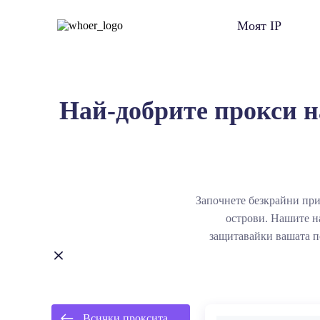
Моят IP
Най-добрите прокси н
Започнете безкрайни при
острови. Нашите н
защитавайки вашата п
Кокосови (Кийлинг
Всички проксита