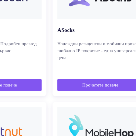
ASocks
 Подробен преглед
Надеждни резидентни и мобилни прокс
сървис
глобално IP покритие - една универсал
цена
е повече
Прочетете повече