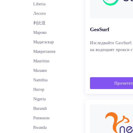
Liberia
Лесото
利比亚
GeoSurf
Мароко
Мадагаскар
Изследвайте GeoSurf:
на водещият прокси 
Мавритания
Mauritius
Малави
Namibia
Прочетет
Нигер
Nigeria
Burundi
Реюнион
Rwanda