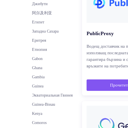
Джибути
阿尔及利亚
Египет
Западна Сахара
PublicProxy
Еритрея
Водещ доставчик на п
Етиопия
използващ последната
Gabon
гарантира бързина и 
връзките на потребит
Ghana
Gambia
Прочетет
Guinea
Экваториальная Гвинея
Guinea-Bissau
Kenya
Comoros