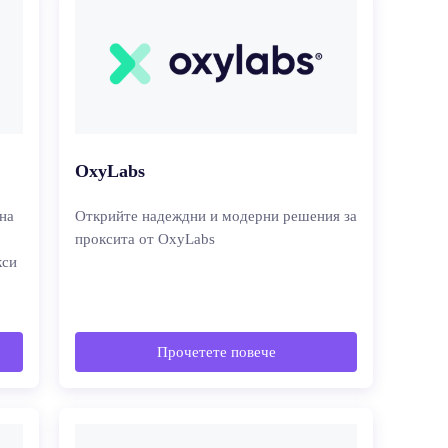
OxyLabs
на
Открийте надеждни и модерни решения за
проксита от OxyLabs
кси
Прочетете повече