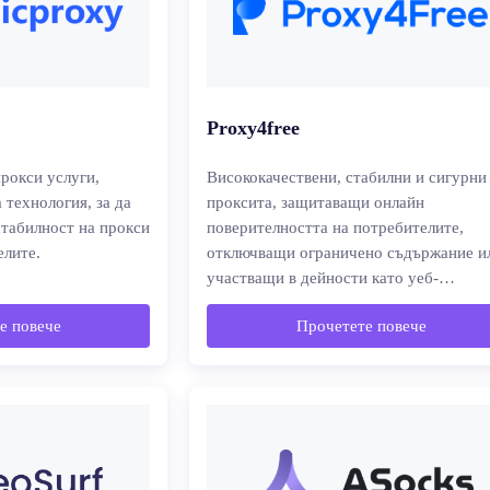
Proxy4free
рокси услуги,
Висококачествени, стабилни и сигурни
 технология, за да
проксита, защитаващи онлайн
стабилност на прокси
поверителността на потребителите,
елите.
отключващи ограничено съдържание и
участващи в дейности като уеб-
проследяване.
е повече
Прочетете повече