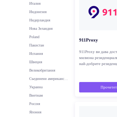
Италия
Индонезия
Нидерландия
Нова Зеландия
Poland
911Proxy
Пакистан
911Proxy ви дава дос
Испания
милиона резиденциалн
Швеция
най-добрите резиденц
Великобритания
Съединени американски щати
Украина
Прочетет
Виетнам
Россия
Япония