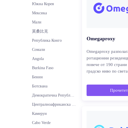
Южна Корея
Мексика
Мали
莫桑比克
Omegaproxy
Република Конго
Сомали
Omegaproxy разполаг
ротационни резиденц
Angola
повече от 190 страни
Burkina Faso
градско ниво по света
Бенин
Ботсвана
Прочетет
Демократична Република Конго Прокси
Централноафриканска република
Камерун
Cabo Verde