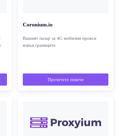
Coronium.io
с
Вашият пазар за 4G мобилни прокси
и
извън границите
Прочетете повече