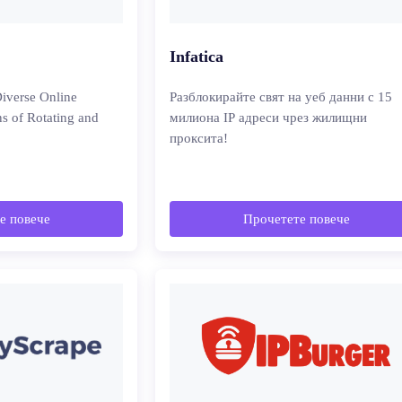
Infatica
iverse Online
Разблокирайте свят на уеб данни с 15
ns of Rotating and
милиона IP адреси чрез жилищни
проксита!
е повече
Прочетете повече