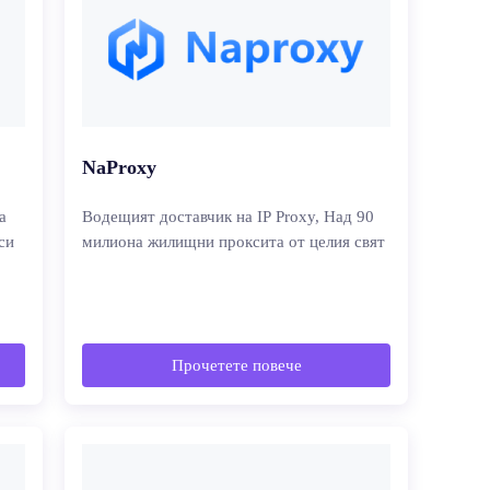
NaProxy
а
Водещият доставчик на IP Proxy, Над 90
си
милиона жилищни проксита от целия свят
Прочетете повече