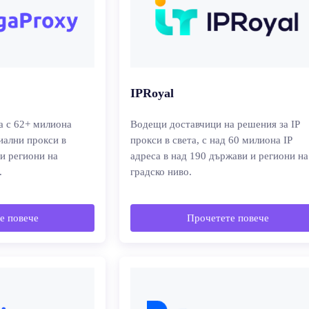
IPRoyal
а с 62+ милиона
Водещи доставчици на решения за IP
иални прокси в
прокси в света, с над 60 милиона IP
 и региони на
адреса в над 190 държави и региони на
.
градско ниво.
е повече
Прочетете повече