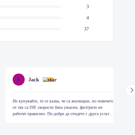
3
4
37
Jack
J
Не купувайте, те се казва, че са жилищни, но повечето
от тях са ISP, скорости бяха ужасни, филтрите не
работят правилно. По-добре да отидете с друга услуга,
където можете да получите реални жилищни IP за
дори по-ниска цена. Също така всички тези 5-звездни
рецензии, които виждате тук, се дължат на безплатни