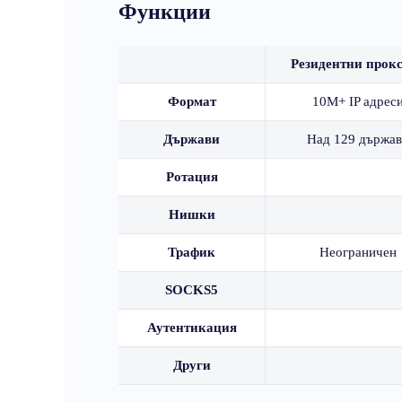
Функции
Резидентни прок
Формат
10M+ IP адрес
Държави
Над 129 държав
Ротация
Нишки
Трафик
Неограничен
SOCKS5
Аутентикация
Други