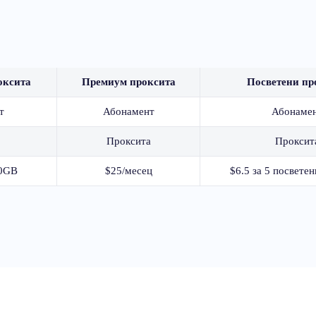
оксита
Премиум проксита
Посветени пр
т
Абонамент
Абонаме
Проксита
Проксит
20GB
$25/месец
$6.5 за 5 посвете