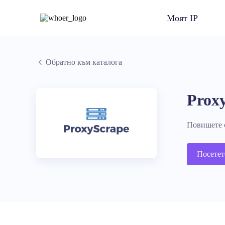
Моят IP
Обратно към каталога
Prox
Повишете с
Посетет