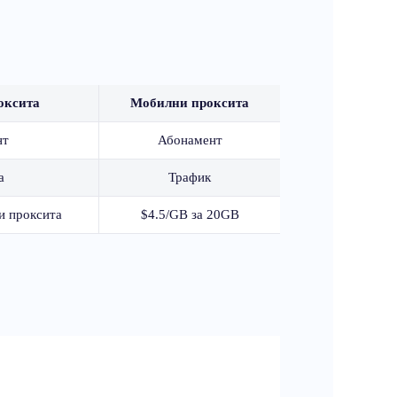
оксита
Мобилни проксита
нт
Абонамент
а
Трафик
ни проксита
$4.5/GB за 20GB