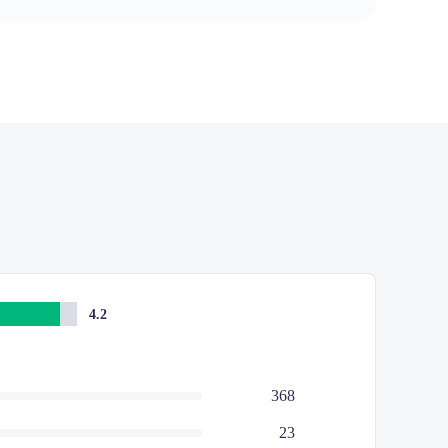
4.2
368
23