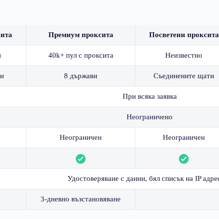
сита
Премиум проксита
Посветени проксита
и
40k+ пул с проксита
Неизвестно
и
8 държави
Съединените щати
При всяка заявка
Неограничено
Неограничен
Неограничен
Удостоверяване с данни, бял списък на IP адре
3-дневно възстановяване