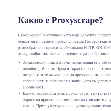
Какво е Proxyscrape?
Прокси-скрап се отличава като водеща услуга, посвет
безплатни и премиум прокси списъци. Потребителите 
разнообразие от проксита, обхващащи HTTP, SOCKS4
осигурявайки комплексно решение за разнообразни п
За физически лица и фирми, занимаващи се с уеб с
подобни дейности, Прокси-скрап се оказва незамен
потребителите възможност да преодолеят ограниче
способности за събиране на данни, като същевреме
анонимност.
Една от особеностите на Прокси-скрап е интуитив
опростява процеса на освежаване на списъците с п
такива. Премиум услугата осигурява допълнителни