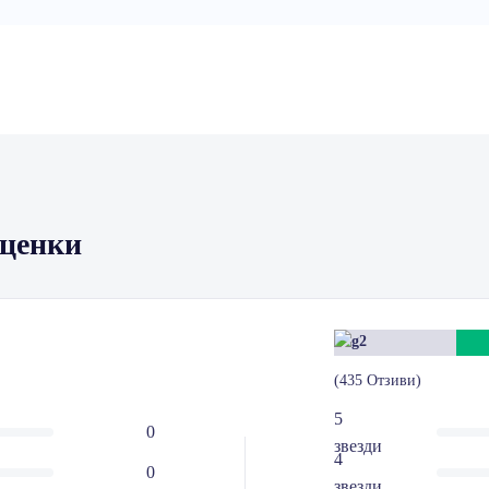
Оценки
(435 Отзиви)
5
0
звезди
4
0
звезди