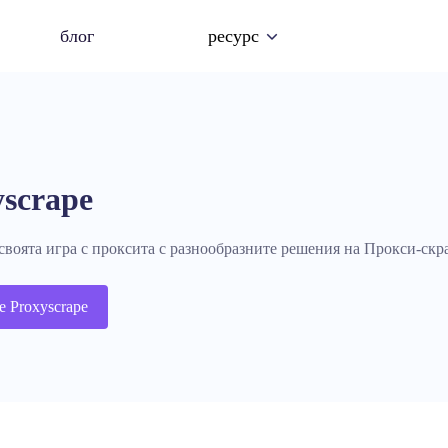
блог
ресурс
yscrape
воята игра с проксита с разнообразните решения на Прокси-скр
е Proxyscrape