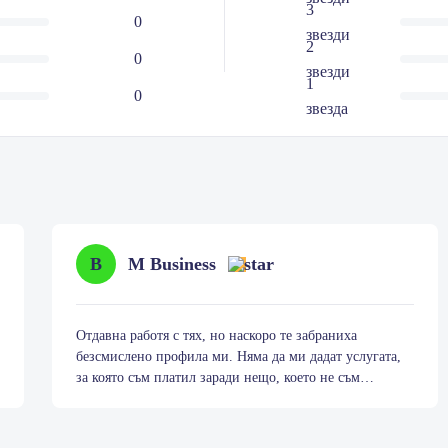
3
0
звезди
2
0
звезди
1
0
звезда
M Business
B
Отдавна работя с тях, но наскоро те забраниха
безсмислено профила ми. Няма да ми дадат услугата,
за която съм платил заради нещо, което не съм
направил. Никой не знае собствените си правила. Ако
блокират сайт X от тяхна страна и вие се свържете с
този сайт, те не ви предупреждават. Те вземат парите