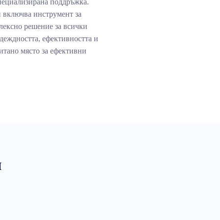
специализирана поддръжка.
 включва инструмент за
лексно решение за всички
деждността, ефективността и
итано място за ефективни
и