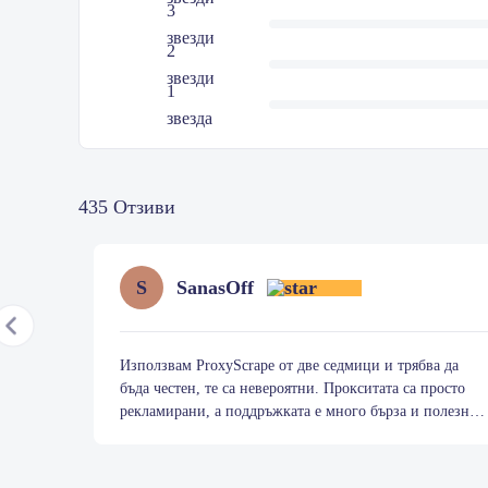
3
звезди
2
звезди
1
звезда
435 Отзиви
SanasOff
S
Използвам ProxyScrape от две седмици и трябва да
бъда честен, те са невероятни. Прокситата са просто
рекламирани, а поддръжката е много бърза и полезна.
Не се колебайте да работите с тях:) Благодаря, Грейс и
Item
Пол
1