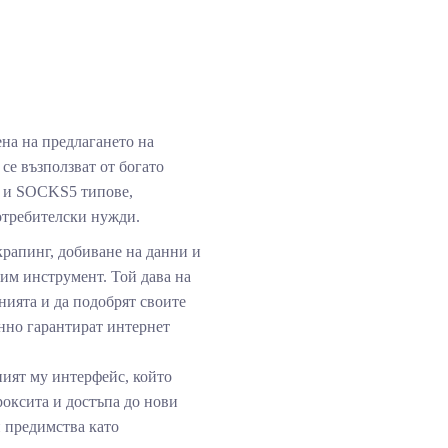
ена на предлагането на
се възползват от богато
 и SOCKS5 типове,
отребителски нужди.
крапинг, добиване на данни и
им инструмент. Той дава на
нията и да подобрят своите
нно гарантират интернет
ният му интерфейс, който
роксита и достъпа до нови
 предимства като