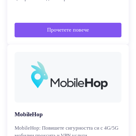
Прочетете повече
MobileHop
MobileHop: Повишете сигурността си с 4G/5G
мобилни проксита и VPN услуги