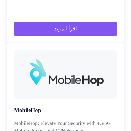
اقرأ المزيد
MobileHop
MobileHop: Elevate Your Security with 4G/5G
Mobile Proxies and VPN Services