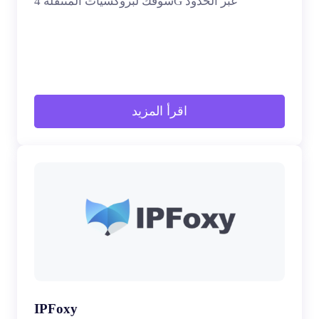
سوقك لبروكسيات المتنقلة 4G عبر الحدود
اقرأ المزيد
IPFoxy