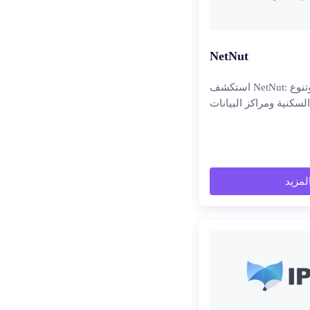
NetNut
استكشف NetNut: اكتشف الميزات وتنوع
السكنية ومراكز البيانات
المزيد