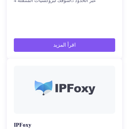
سوقك لبروكسيات المتنقلة 4G عبر الحدود
اقرأ المزيد
IPFoxy