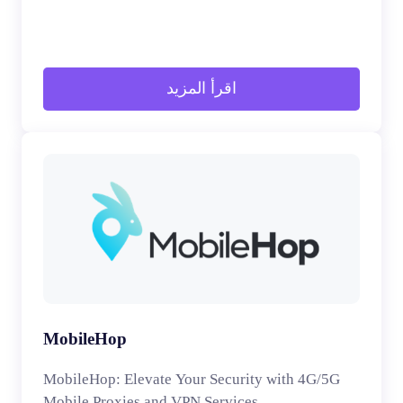
اقرأ المزيد
MobileHop
MobileHop: Elevate Your Security with 4G/5G
Mobile Proxies and VPN Services