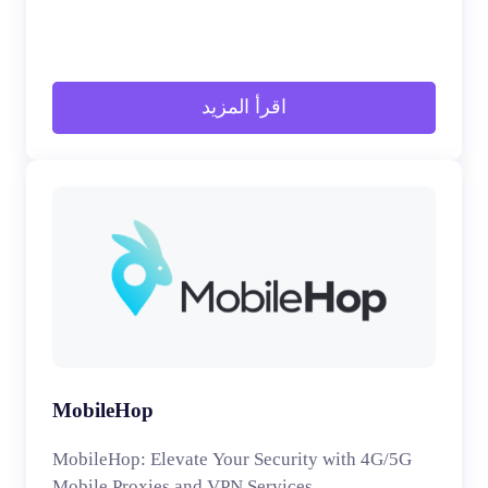
اقرأ المزيد
MobileHop
MobileHop: Elevate Your Security with 4G/5G
Mobile Proxies and VPN Services