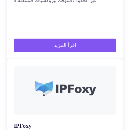
سوقك لبروكسيات المتنقلة 4G عبر الحدود
اقرأ المزيد
IPFoxy