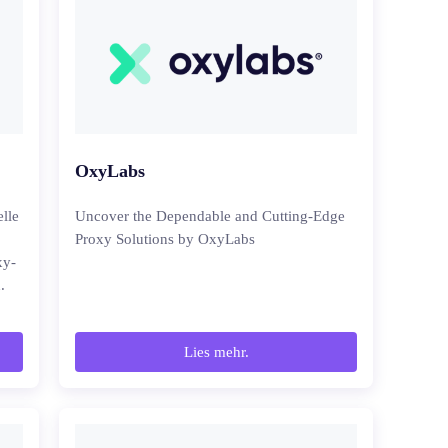
OxyLabs
lle
Uncover the Dependable and Cutting-Edge
Proxy Solutions by OxyLabs
xy-
.
Lies mehr.