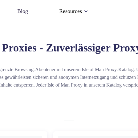
Blog
Resources
 Proxies - Zuverlässiger Pro
grenzte Browsing-Abenteuer mit unserem Isle of Man Proxy-Katalog. U
s gewährleisten sicheren und anonymen Internetzugang und schützen I
Inhalte entsperren. Jeder Isle of Man Proxy in unserem Katalog verspr
imale Verfügbarkeit und bietet ein reibungsloses Web-Browsing-Erleb