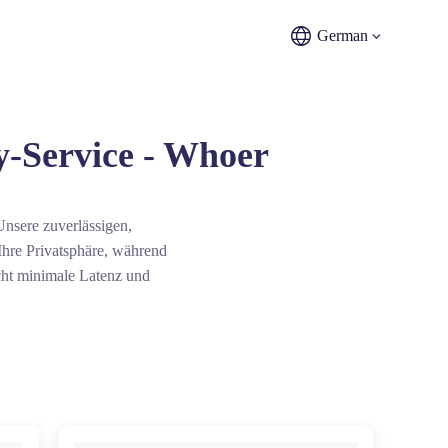
German
xy-Service - Whoer
nsere zuverlässigen,
hre Privatsphäre, während
icht minimale Latenz und
nis.