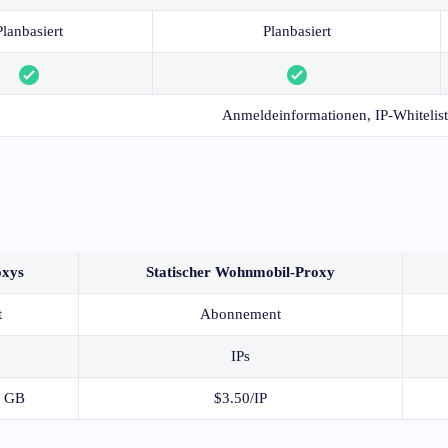
Planbasiert
Planbasiert
Anmeldeinformationen, IP-Whitelist
oxys
Statischer Wohnmobil-Proxy
t
Abonnement
IPs
0 GB
$3.50/IP