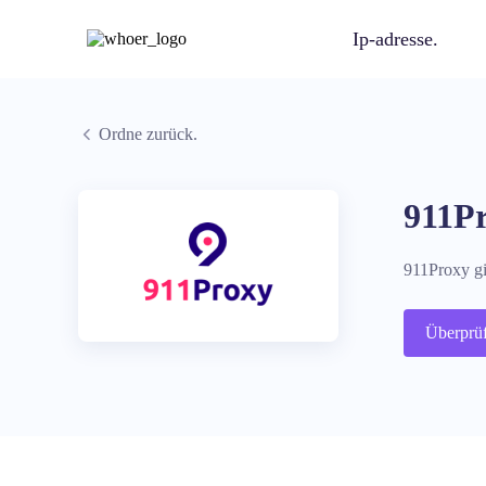
Ip-adresse.
Ordne zurück.
911P
911Proxy giv
Überprü