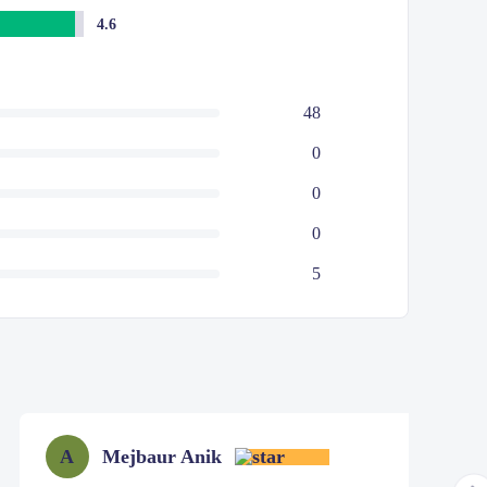
4.6
48
0
0
0
5
Mejbaur Anik
A