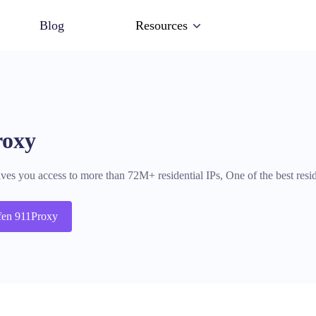
Blog
Resources
roxy
es you access to more than 72M+ residential IPs, One of the best resid
fen 911Proxy