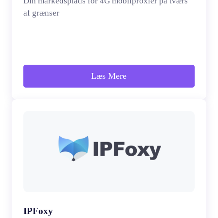
Din markedsplads for 4G mobilproxier på tværs
af grænser
Læs Mere
IPFoxy