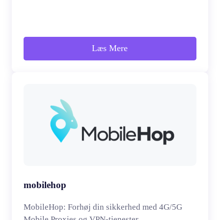
Læs Mere
mobilehop
MobileHop: Forhøj din sikkerhed med 4G/5G
Mobile Proxies og VPN-tjenester