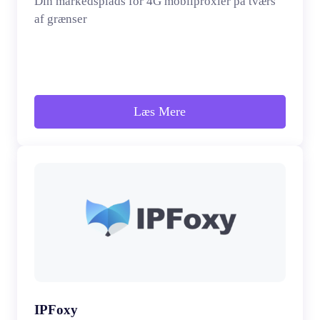
Din markedsplads for 4G mobilproxier på tværs
af grænser
Læs Mere
IPFoxy