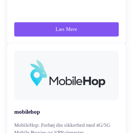
Læs Mere
mobilehop
MobileHop: Forhøj din sikkerhed med 4G/5G
Mobile Proxies og VPN-tjenester