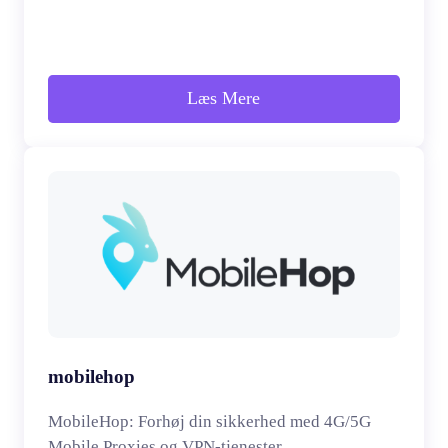
Læs Mere
mobilehop
MobileHop: Forhøj din sikkerhed med 4G/5G
Mobile Proxies og VPN-tjenester