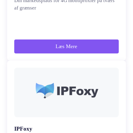
Din markedsplads for 4G mobilproxier på tværs
af grænser
Læs Mere
IPFoxy