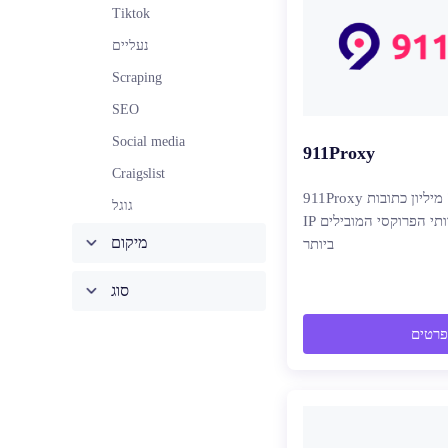
Tiktok
נעליים
Scraping
SEO
Social media
911Proxy
Craigslist
911Proxy מספק גישה למעל 72 מיליון כתובות
גוגל
IP דיור ממומן, אחד משירותי הפרוקסי המובילים
מיקום
ביותר
סוג
פרטים