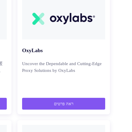
OxyLabs
匿
Uncover the Dependable and Cutting-Edge
。
Proxy Solutions by OxyLabs
ראה פרטים