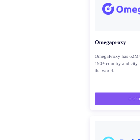
Omegaproxy
OmegaProxy has 62M+ r
190+ country and city-
the world.
פרטים