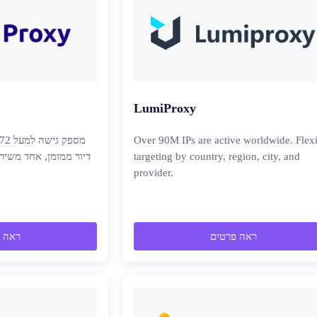
LumiProxy
Over 90M IPs are active worldwide. Flex
targeting by country, region, city, and
provider.
ראה פרטים
ראה 