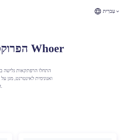
עִברִית
הפרוקסי הכי טוב בהונדורס - שירות הפרוקסי האמין של Whoer
התחלו הרפתקאות גלישה בלת
ואנונימית לאינטרנט, מגן על
זמן תגובה מינימלי וזמינות מקסימלית, ומספקים חווית גלישה חלקה ללא תקלות.