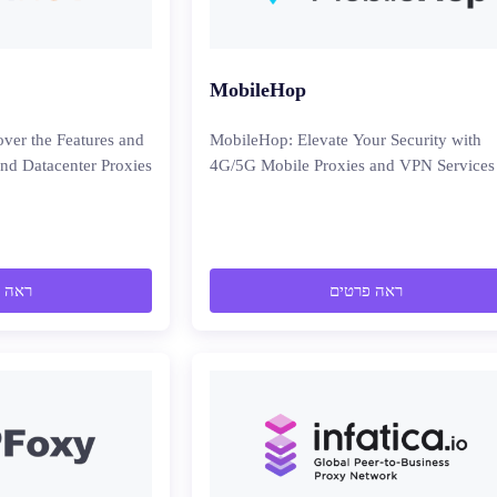
MobileHop
ver the Features and
MobileHop: Elevate Your Security with
and Datacenter Proxies
4G/5G Mobile Proxies and VPN Services
ראה פרטים
ראה 