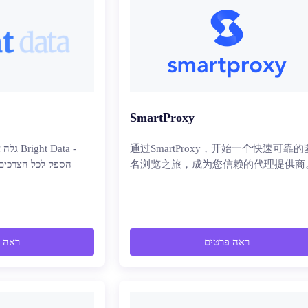
SmartProxy
通过SmartProxy，开始一个快速可靠的
גלה את
名浏览之旅，成为您信赖的代理提供商
הספק לכל הצרכים 
ראה פרטים
ראה 