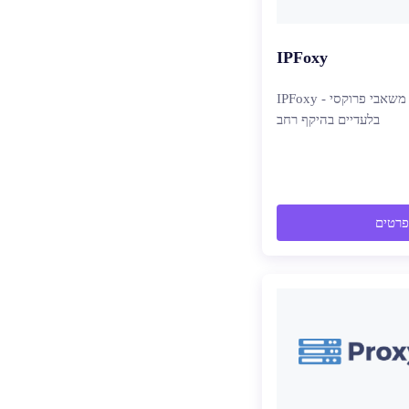
IPFoxy
IPFoxy - משאבי פרוקסי IP זרים טהורים
בלעדיים בהיקף רחב
פרטים