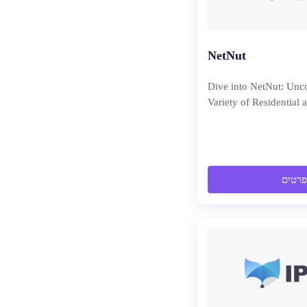
NetNut
Dive into NetNut: Unco
Variety of Residential 
פרטים