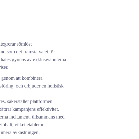
egrerar sömlöst
nd som det främsta valet för
filiates gynnas av exklusiva interna
iser.
 genom att kombinera
föring, och erbjuder en holistisk
tes, säkerställer plattformen
rbättrar kampanjens effektivitet.
nterna incitament, tillsammans med
obalt, vilket etablerar
imera avkastningen.