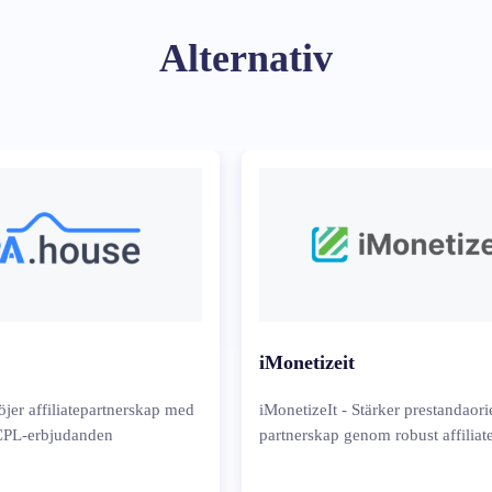
Alternativ
iMonetizeit
jer affiliatepartnerskap med
iMonetizeIt - Stärker prestandaor
CPL-erbjudanden
partnerskap genom robust affiliat