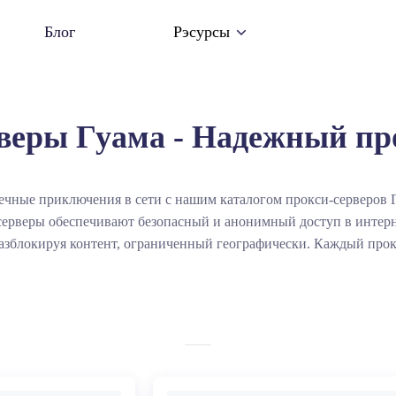
Блог
Рэсурсы
веры Гуама - Надежный про
ечные приключения в сети с нашим каталогом прокси-серверов
серверы обеспечивают безопасный и анонимный доступ в интерн
азблокируя контент, ограниченный географически. Каждый прок
нимальную задержку и максимальную доступность, обеспечивая п
страниц.