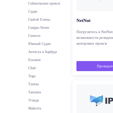
Сейшельские прокси
Судан
Святой Елены
NetNut
Сьерра-Леоне
Погрузитесь в NetNut
Сенегал
возможности резиден
центровых прокси
Южный Судан
Антигуа и Барбуда
Eswatini
Проверьте
Chad
Togo
Tunisia
Tanzania
Уганда
Майотта