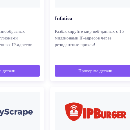
Infatica
азнообразных
Разблокируйте мир веб-данных с 15
иллионами
миллионами IP-адресов через
нных IP-адресов
резидентные прокси!
 детали.
Проверьте детали.