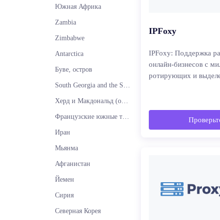
Южная Африка
Zambia
IPFoxy
Zimbabwe
IPFoxy: Поддержка р
Antarctica
онлайн-бизнесов с м
Буве, остров
ротирующих и выделе
South Georgia and the South Sandwich Islands
Херд и Макдональд (острова)
Французские южные территории
Проверьте
Иран
Мьянма
Афганистан
Йемен
Сирия
Северная Корея