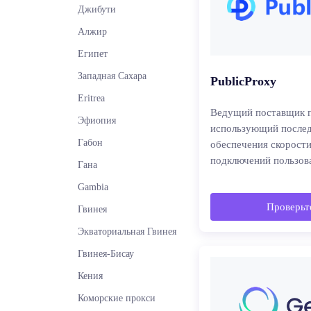
Джибути
Алжир
Египет
Западная Сахара
PublicProxy
Eritrea
Ведущий поставщик п
Эфиопия
использующий послед
Габон
обеспечения скорости
подключений пользов
Гана
Gambia
Проверьте
Гвинея
Экваториальная Гвинея
Гвинея-Бисау
Кения
Коморские прокси