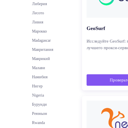
Либерия
Лесото
Ливия
GeoSurf
Марокко
Madagascar
Исследуйте GeoSurf: 
лучшего прокси-серв
Мавритания
Маврикий
Малави
Намибия
Проверьте
Нигер
Nigeria
Бурунди
Реюньон
Rwanda