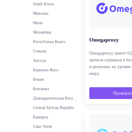
South Korea
Мексика
Мали
Мозамбик
Omegaproxy
Республика Конго
Сомали
Omegaproxy имеет 6
прокси-серверов в бо
Ангола
и регионах на уровне
Буркина-Фасо
миру.
Бенин
Ботсвана
Проверьте
Демократическая Республика Конго
Central African Republic
Камерун
Cabo Verde