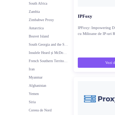
South Africa
Zambia
IPFoxy
Zimbabwe Proxy
IPFoxy: Impowering Di
Antarctica
cu Milioane de IP-uri R
Bouvet Island
South Georgia and the South Sandwich Islands
Insulele Heard și McDonald Proxy
French Southern Territories
Vezi d
Iran
Myanmar
Afghanistan
Yemen
Siria
Coreea de Nord