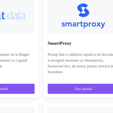
SmartProxy
mplete de la Bright
Porniți într-o călătorie rapidă și de încred
 general cu o gamă
a navigării anonime cu Smartproxy,
ți
furnizorul dvs. de proxy pentru servicii d
încredere.
etalii
Vezi detalii