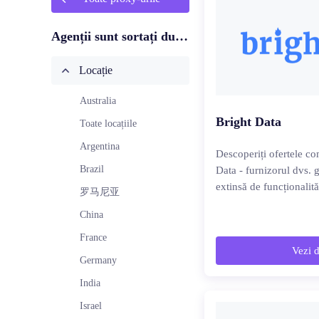
Agenții sunt sortați după:
Locație
Australia
Bright Data
Toate locațiile
Argentina
Descoperiți ofertele co
Brazil
Data - furnizorul dvs.
extinsă de funcționalită
罗马尼亚
China
France
Vezi d
Germany
India
Israel