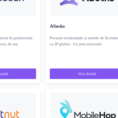
ASocks
rivire în profunzime
Proxiuri rezidențiale și mobile de încrede
roxy de top
cu IP global - Un preț universal
etalii
Vezi detalii