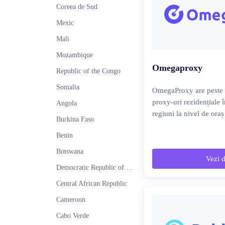
Coreea de Sud
Mexic
Mali
Mozambique
Omegaproxy
Republic of the Congo
Somalia
OmegaProxy are peste 
proxy-uri rezidențiale î
Angola
regiuni la nivel de ora
Burkina Faso
Benin
Botswana
Vezi d
Democratic Republic of the Congo
Central African Republic
Cameroon
Cabo Verde