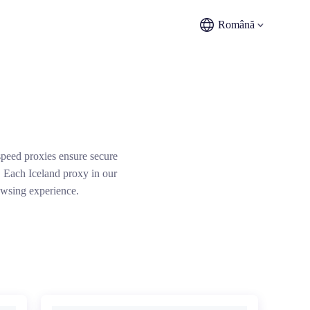
Română
peed proxies ensure secure
. Each Iceland proxy in our
owsing experience.