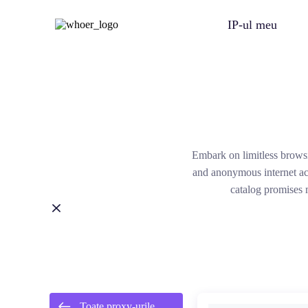
IP-ul meu
Embark on limitless brows
and anonymous internet acc
catalog promises 
Toate proxy-urile