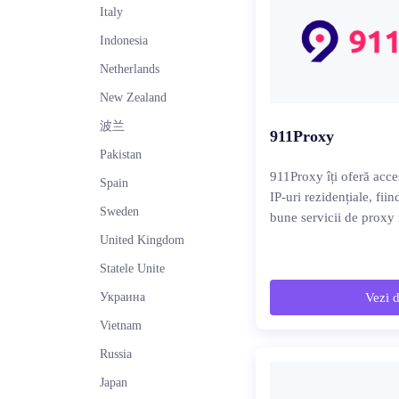
Italy
Indonesia
Netherlands
New Zealand
波兰
911Proxy
Pakistan
911Proxy îți oferă acc
Spain
IP-uri rezidențiale, fii
Sweden
bune servicii de proxy 
United Kingdom
Statele Unite
Украина
Vezi d
Vietnam
Russia
Japan