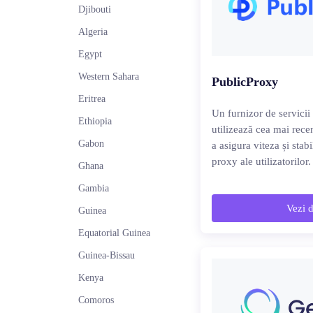
Djibouti
Algeria
Egypt
Western Sahara
PublicProxy
Eritrea
Un furnizor de servicii
Ethiopia
utilizează cea mai rece
Gabon
a asigura viteza și stab
proxy ale utilizatorilor.
Ghana
Gambia
Vezi d
Guinea
Equatorial Guinea
Guinea-Bissau
Kenya
Comoros