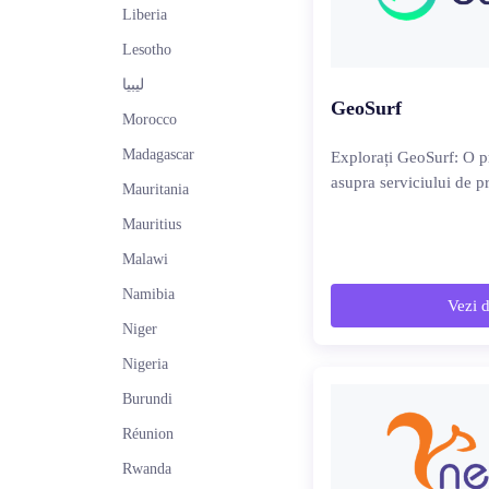
Liberia
Lesotho
ليبيا
GeoSurf
Morocco
Madagascar
Explorați GeoSurf: O p
asupra serviciului de p
Mauritania
Mauritius
Malawi
Namibia
Vezi d
Niger
Nigeria
Burundi
Réunion
Rwanda