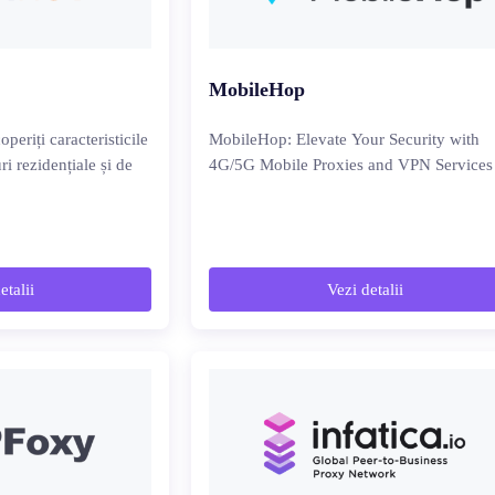
MobileHop
periți caracteristicile
MobileHop: Elevate Your Security with
ri rezidențiale și de
4G/5G Mobile Proxies and VPN Services
etalii
Vezi detalii