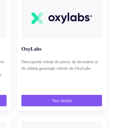
OxyLabs
ere
Descoperiți soluții de proxy de încredere și
de ultimă generație oferite de OxyLabs
e
Vezi detalii