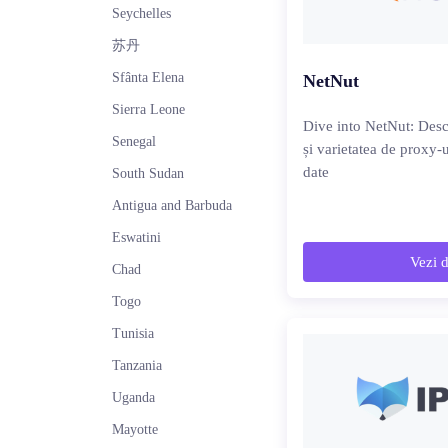
Seychelles
苏丹
Sfânta Elena
NetNut
Sierra Leone
Dive into NetNut: Desco
Senegal
și varietatea de proxy-u
date
South Sudan
Antigua and Barbuda
Eswatini
Vezi d
Chad
Togo
Tunisia
Tanzania
Uganda
Mayotte