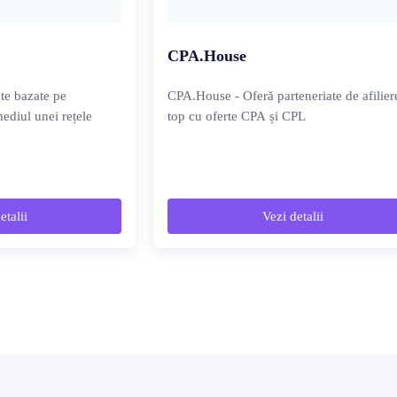
CPA.House
ate bazate pe
CPA.House - Oferă parteneriate de afilier
ediul unei rețele
top cu oferte CPA și CPL
etalii
Vezi detalii