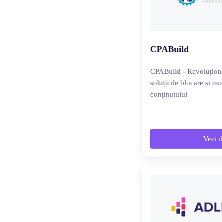
CPABuild
CPABuild - Revoluțion
soluții de blocare și mo
conținutului
Vezi d