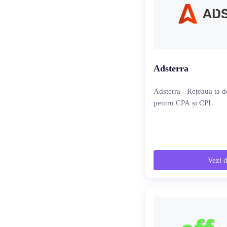
Adsterra
Adsterra - Rețeaua ta d
pentru CPA și CPL
Vezi d