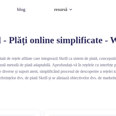
blog
resursă
l - Plăți online simplificate -
tată de rețele afiliate care integrează Skrill ca sistem de plată, conceput
astă metodă de plată adaptabilă. Aprofundați-vă în rețelele cu interfețe pr
 diverse și suport atent, simplificând procesul de descoperire a rețelei i
eferințelor dvs. de plată Skrill și se aliniază obiectivelor dvs. de marketi