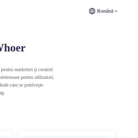
Română
 Whoer
ă pentru marketeri și creatori
ietenoase pentru utilizatori,
deale care se potrivește
ng.