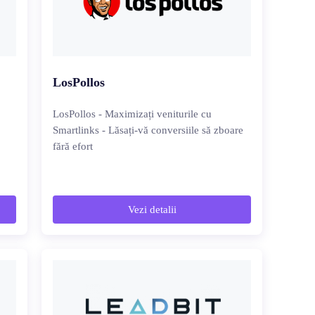
LosPollos
LosPollos - Maximizați veniturile cu
Smartlinks - Lăsați-vă conversiile să zboare
fără efort
Vezi detalii