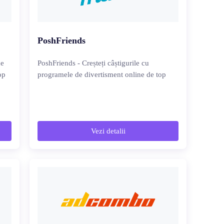
PoshFriends
de
PoshFriends - Creșteți câștigurile cu
op
programele de divertisment online de top
Vezi detalii