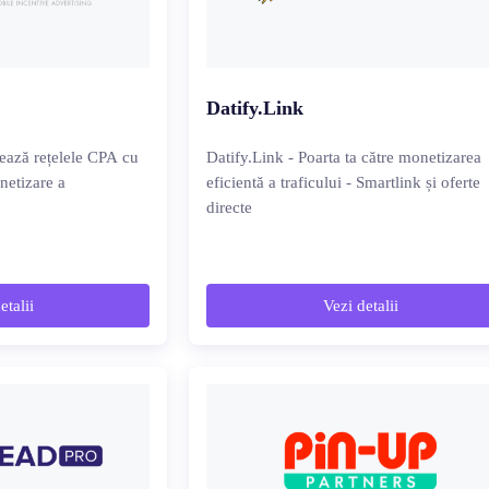
Datify.Link
ează rețelele CPA cu
Datify.Link - Poarta ta către monetizarea
netizare a
eficientă a traficului - Smartlink și oferte
directe
etalii
Vezi detalii