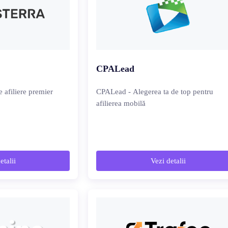
CPALead
e afiliere premier
CPALead - Alegerea ta de top pentru
afilierea mobilă
etalii
Vezi detalii