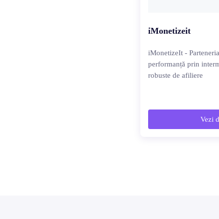
iMonetizeit
iMonetizeIt - Parteneri
performanță prin interm
robuste de afiliere
Vezi d