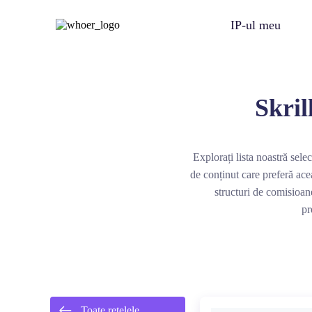
IP-ul meu
Skril
Explorați lista noastră selec
de conținut care preferă ace
structuri de comisioane
pr
Toate rețelele