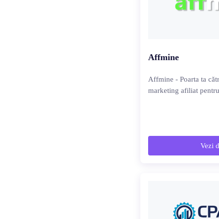
Affmine
Affmine - Poarta ta cătr
marketing afiliat pentru
Vezi d