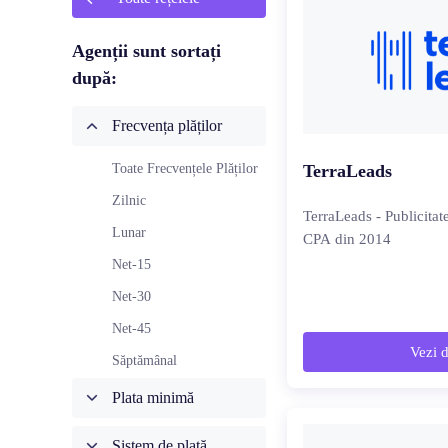
Agenții sunt sortați
după:
Frecvența plăților
Toate Frecvențele Plăților
TerraLeads
Zilnic
TerraLeads - Publicitate
Lunar
CPA din 2014
Net-15
Net-30
Net-45
Vezi d
Săptămânal
Plata minimă
Sistem de plată