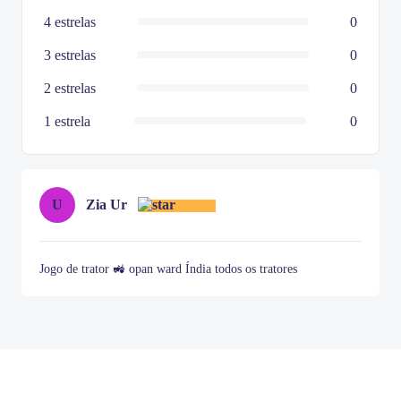
4 estrelas
0
3 estrelas
0
2 estrelas
0
1 estrela
0
U
Zia Ur
Jogo de trator 🚜 opan ward Índia todos os tratores
Item
1
of
2