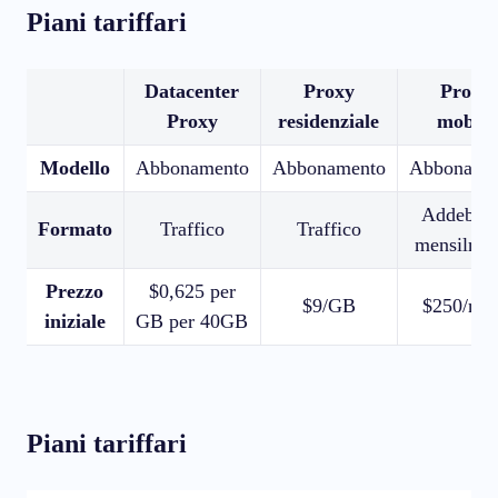
Piani tariffari
Datacenter
Proxy
Proxy
Proxy
residenziale
mobile
Modello
Abbonamento
Abbonamento
Abboname
Addebita
Formato
Traffico
Traffico
mensilme
Prezzo
$0,625 per
$9/GB
$250/me
iniziale
GB per 40GB
Piani tariffari