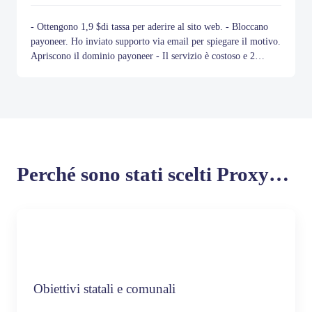
- Ottengono 1,9 $di tassa per aderire al sito web. - Bloccano
payoneer. Ho inviato supporto via email per spiegare il motivo.
Apriscono il dominio payoneer - Il servizio è costoso e 2
$proxy statico e bisogno di 7 $per i dati.
Item
1
of
10
Perché sono stati scelti ProxyEmpire?
Obiettivi statali e comunali