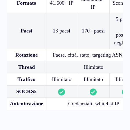
Formato
41.500+ IP
Sconosc
IP
5 paes
50
Paesi
13 paesi
170+ paesi
posizi
negli 
Rotazione
Paese, città, stato, targeting ASN / 
Thread
Illimitato
Traffico
Illimitato
Illimitato
Illimit
SOCKS5
Autenticazione
Credenziali, whitelist IP