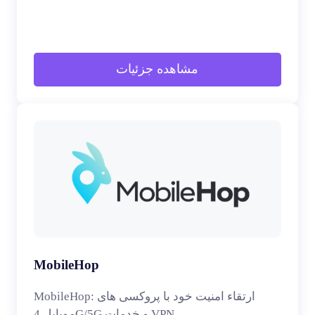
مشاهده جزئیات
MobileHop
MobileHop: ارتقاء امنیت خود با پروکسی های
موبایل 4G/5G و خدمات VPN